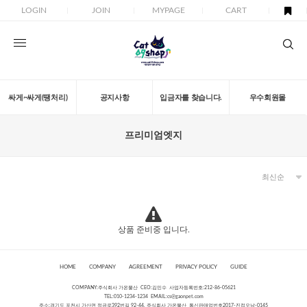
LOGIN
JOIN
MYPAGE
CART
싸게~싸게(땡처리)
공지사항
입금자를 찾습니다.
우수회원몰
프리미엄엣지
상품 준비중 입니다.
HOME
COMPANY
AGREEMENT
PRIVACY POLICY
GUIDE
COMPANY:주식회사 가온물산 CEO:김민수 사업자등록번호:212-86-05621
TEL:010-1234-1234 EMAIL:
cs@gaonpet.com
주소:경기도 포천시 가산면 정금로392번길 92-44, 주식회사 가온물산 통신판매업번호2017-진접오남-0145