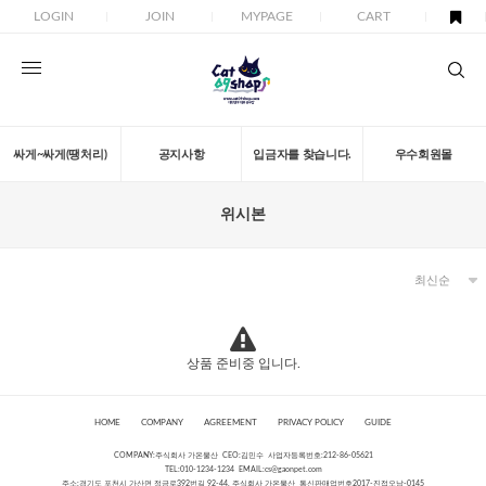
LOGIN
JOIN
MYPAGE
CART
싸게~싸게(땡처리)
공지사항
입금자를 찾습니다.
우수회원몰
위시본
상품 준비중 입니다.
HOME
COMPANY
AGREEMENT
PRIVACY POLICY
GUIDE
COMPANY:주식회사 가온물산 CEO:김민수 사업자등록번호:212-86-05621
TEL:010-1234-1234 EMAIL:
cs@gaonpet.com
주소:경기도 포천시 가산면 정금로392번길 92-44, 주식회사 가온물산 통신판매업번호2017-진접오남-0145