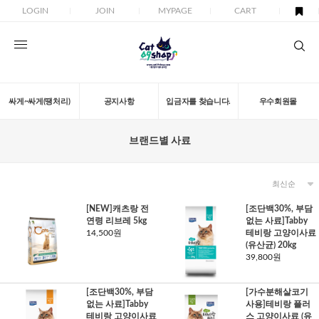
LOGIN
JOIN
MYPAGE
CART
싸게~싸게(땡처리)
공지사항
입금자를 찾습니다.
우수회원몰
브랜드별 사료
[NEW]캐츠랑 전
[조단백30%, 부담
연령 리브레 5kg
없는 사료]Tabby
14,500원
테비랑 고양이사료
(유산균) 20kg
39,800원
[조단백30%, 부담
[가수분해살코기
없는 사료]Tabby
사용]테비랑 플러
테비랑 고양이사료
스 고양이사료 (유