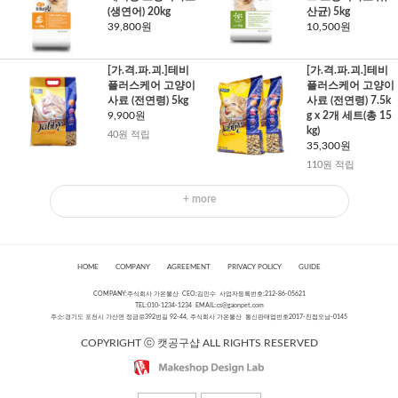
(생연어) 20kg
산균) 5kg
39,800원
10,500원
[가.격.파.괴.]테비
[가.격.파.괴.]테비
플러스케어 고양이
플러스케어 고양이
사료 (전연령) 5kg
사료 (전연령) 7.5k
9,900원
g x 2개 세트(총 15
kg)
40원 적립
35,300원
110원 적립
+ more
HOME
COMPANY
AGREEMENT
PRIVACY POLICY
GUIDE
COMPANY:주식회사 가온물산 CEO:김민수 사업자등록번호:212-86-05621
TEL:010-1234-1234 EMAIL:
cs@gaonpet.com
주소:경기도 포천시 가산면 정금로392번길 92-44, 주식회사 가온물산 통신판매업번호2017-진접오남-0145
COPYRIGHT ⓒ 캣공구샵 ALL RIGHTS RESERVED