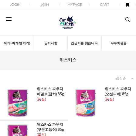
LOGIN
JOIN
MYPAGE
CART
싸게~싸게(땡처리)
공지사항
입금자를 찾습니다.
우수회원몰
위스카스
위스카스 파우치
위스카스 파우치
어덜트(참치) 85g
(오션피쉬) 85g
(품절)
(품절)
위스카스 파우치
(구운고등어) 85g
(품절)