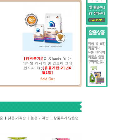
[임박특가!]
Dr.Clauder's 아
이디얼 레시피 캣 인도어 그레
인프리 1kg
[유통기한:21년6
월2일]
Sold Out
기순
|
낮은 가격순
|
높은 가격순
|
상품후기 많은순