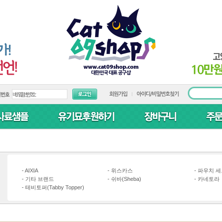
-
AIXIA
-
위스카스
-
파우치 세
-
기타 브랜드
-
쉬바(Sheba)
-
카네토라
-
테비토퍼(Tabby Topper)