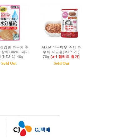
A 건강캔 파우치 수
AIXIA 먀우먀우 쥬시 파
 참치100% -페이
우치 자묘용(MJP-21)
(KZJ-1) 40g
70g
[a-i 펩티드 첨가]
Sold Out
Sold Out