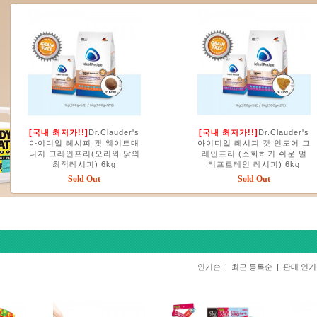
[국내 최저가!!]
Dr.Clauder's
[국내 최저가!!]
Dr.Clauder's
아이디얼 레시피 캣 웨이트매
아이디얼 레시피 캣 인도어 그
니지 그레인프리(오리와 닭의
레인프리 (소화하기 쉬운 멀
최적레시피) 6kg
티프로테인 레시피) 6kg
Sold Out
Sold Out
인기순
|
최근 등록순
|
판매 인