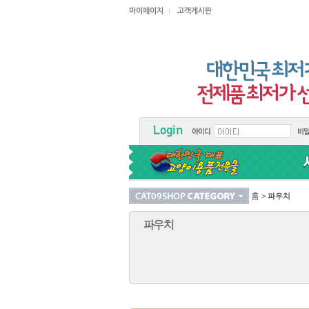
홈
>
파우치
파우치