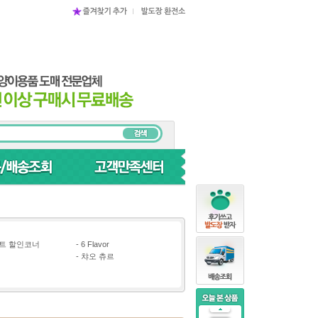
트 할인코너
-
6 Flavor
-
챠오 츄르