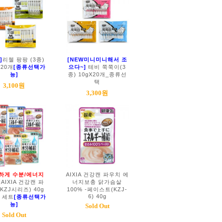
]
리첼 팡팡 (3종)
[NEW미니미니해서 조
 20개
[종류선택가
으다~]
테비 쭉쭉이(3
능]
종) 10gX20개_종류선
택
3,100원
3,300원
하게 수분/에너지
AIXIA 건강캔 파우치 에
]
AIXIA 건강캔 파
너지보충 닭가슴살
KZJ시리즈) 40g
100% -페이스트(KZJ-
6) 40g
개 세트
[종류선택가
능]
Sold Out
Sold Out