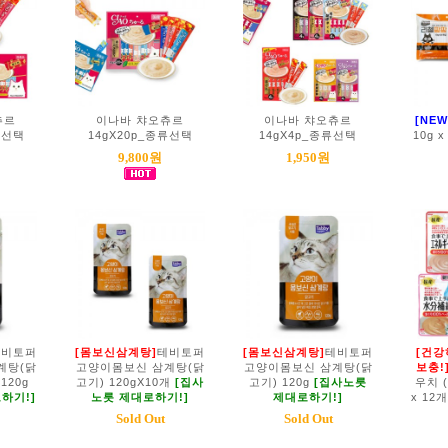
츄르
이나바 챠오츄르
이나바 챠오츄르
[NEW
류선택
14gX20p_종류선택
14gX4p_종류선택
10g x
9,800원
1,950원
테비토퍼
[몸보신삼계탕]
테비토퍼
[몸보신삼계탕]
테비토퍼
[건강
계탕(닭
고양이몸보신 삼계탕(닭
고양이몸보신 삼계탕(닭
보충!
120g
고기) 120gX10개
[집사
고기) 120g
[집사노릇
우치 (
하기!]
노릇 제대로하기!]
제대로하기!]
x 12
Sold Out
Sold Out