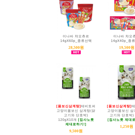
이나바 챠오츄르
이나바 챠오
14gX60p_종류선택
14gX40p_종
28,500원
19,500원
[몸보신삼계탕]
테비토퍼
[몸보신삼계탕]
고양이몸보신 삼계탕(닭
고양이몸보신 삼
고기와 단호박)
고기와 단호박) 
120gX10개
[집사노릇
[집사노릇 제대로
제대로하기!]
1,250원
9,500원