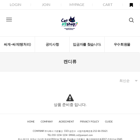
LOGIN
JOIN
MYPAGE
CART
싸게~싸게(땡처리)
공지사항
입금자를 찾습니다.
우수회원몰
캔디류
상품 준비중 입니다.
HOME
COMPANY
AGREEMENT
PRIVACY POLICY
GUIDE
COMPANY:주식회사 가온물산 CEO:김민수 사업자등록번호:212-86-05621
TEL:010-1234-1234 EMAIL:
cs@gaonpet.com
주소:경기도 포천시 가산면 정금로392번길 92-44, 주식회사 가온물산 통신판매업번호2017-진접오남-0145