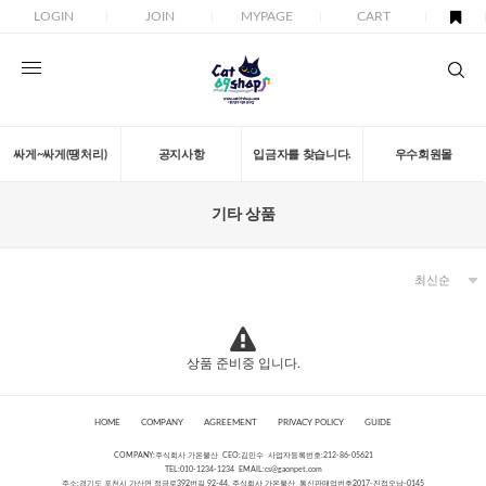
LOGIN
JOIN
MYPAGE
CART
싸게~싸게(땡처리)
공지사항
입금자를 찾습니다.
우수회원몰
기타 상품
상품 준비중 입니다.
HOME
COMPANY
AGREEMENT
PRIVACY POLICY
GUIDE
COMPANY:주식회사 가온물산 CEO:김민수 사업자등록번호:212-86-05621
TEL:010-1234-1234 EMAIL:
cs@gaonpet.com
주소:경기도 포천시 가산면 정금로392번길 92-44, 주식회사 가온물산 통신판매업번호2017-진접오남-0145