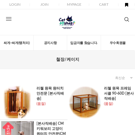
LOGIN
JOIN
MYPAGE
CART
싸게~싸게(땡처리)
공지사항
입금자를 찾습니다.
우수회원몰
철장/케이지
리첼 원목 원터치
리첼 원목 프레임
안전문 [본사직배
서클 90-60D [본사
송]
직배송]
(품절)
(품절)
[본사직배송] CM
키워보리 고양이
원터치 안전문(CM