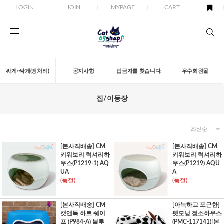
LOGIN
JOIN
MYPAGE
CART
싸게~싸게(땡처리)
공지사항
입금자를 찾습니다.
우수회원몰
집/이동장
[본사직배송] CM
[본사직배송] CM
키워보리 럭셔리하
키워보리 럭셔리하
우스(P1219-1) AQ
우스(P1219) AQU
UA
A
(품절)
(품절)
[본사직배송] CM
[아늑하고 포근한]
캣앤독 하트 쉐이
펫모닝 젖소하우스
프 (P984-A) 블루
(PMC-117141)[본