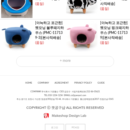
(품절)
사직배송]
(품절)
[아늑하고 포근한]
[아늑하고 포근한]
펫모닝 블루돼지하
펫모닝 핑크돼지하
우스 (PMC-11713
우스 (PMC-11713
9-3)[본사직배송]
9)[본사직배송]
(품절)
(품절)
+ more
HOME
COMPANY
AGREEMENT
PRIVACY POLICY
GUIDE
COMPANY:주식회사 가온물산 CEO:김민수 사업자등록번호:212-86-05621
TEL:010-1234-1234 EMAIL:
cs@gaonpet.com
주소:경기도 포천시 가산면 정금로392번길 92-44, 주식회사 가온물산 통신판매업번호2017-진접오남-0145
COPYRIGHT ⓒ 캣공구샵 ALL RIGHTS RESERVED
로그인
PC버전