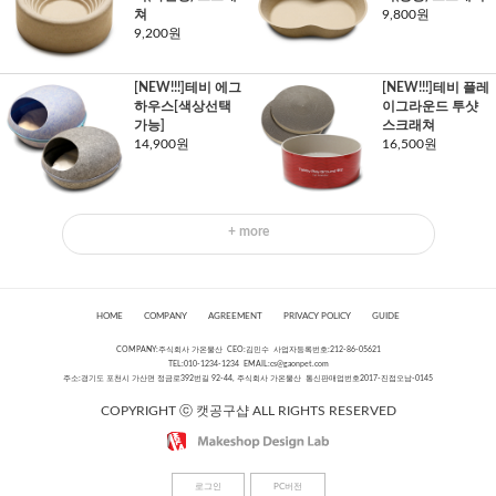
쳐
9,800원
9,200원
[NEW!!!]테비 에그
[NEW!!!]테비 플레
하우스[색상선택
이그라운드 투샷
가능]
스크래쳐
14,900원
16,500원
+ more
HOME
COMPANY
AGREEMENT
PRIVACY POLICY
GUIDE
COMPANY:주식회사 가온물산 CEO:김민수 사업자등록번호:212-86-05621
TEL:010-1234-1234 EMAIL:
cs@gaonpet.com
주소:경기도 포천시 가산면 정금로392번길 92-44, 주식회사 가온물산 통신판매업번호2017-진접오남-0145
COPYRIGHT ⓒ 캣공구샵 ALL RIGHTS RESERVED
로그인
PC버전