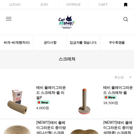
LOGIN
JOIN
MYPAGE
CART
싸게~싸게(땡처리)
공지사항
입금자를 찾습니다.
우수회원몰
스크래쳐
테비 플레이그라운
테비 플레이그라운
드 스크레쳐-폴 리
드 스크레쳐-폴
필P
18,500원
4,000원
[NEW!!!]테비 플레
[NEW!!!]테비 플레
이그라운드 종이방
이그라운드 종이방
석(나선형) 스크래
석(땅콩) 스크래쳐