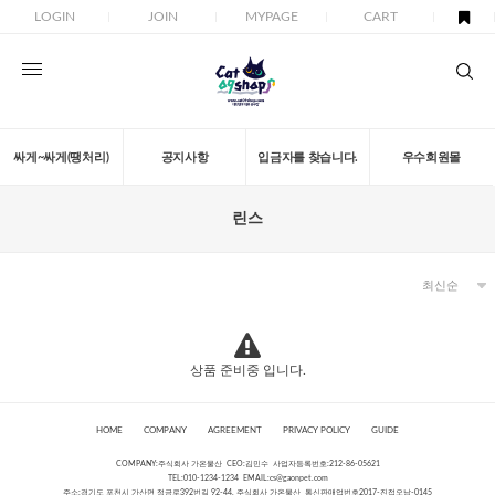
LOGIN
JOIN
MYPAGE
CART
싸게~싸게(땡처리)
공지사항
입금자를 찾습니다.
우수회원몰
린스
상품 준비중 입니다.
HOME
COMPANY
AGREEMENT
PRIVACY POLICY
GUIDE
COMPANY:주식회사 가온물산 CEO:김민수 사업자등록번호:212-86-05621
TEL:010-1234-1234 EMAIL:
cs@gaonpet.com
주소:경기도 포천시 가산면 정금로392번길 92-44, 주식회사 가온물산 통신판매업번호2017-진접오남-0145