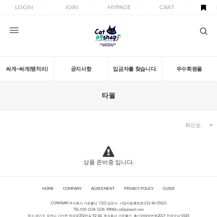
LOGIN
JOIN
MYPAGE
CART
싸게~싸게(땡처리)
공지사항
입금자를 찾습니다.
우수회원몰
타월
상품 준비중 입니다.
HOME
COMPANY
AGREEMENT
PRIVACY POLICY
GUIDE
COMPANY:주식회사 가온물산 CEO:김민수 사업자등록번호:212-86-05621
TEL:010-1234-1234 EMAIL:
cs@gaonpet.com
주소:경기도 포천시 가산면 정금로392번길 92-44, 주식회사 가온물산 통신판매업번호2017-진접오남-0145