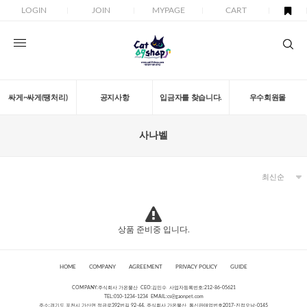
LOGIN
JOIN
MYPAGE
CART
싸게~싸게(땡처리)
공지사항
입금자를 찾습니다.
우수회원몰
사나벨
상품 준비중 입니다.
HOME
COMPANY
AGREEMENT
PRIVACY POLICY
GUIDE
COMPANY:주식회사 가온물산 CEO:김민수 사업자등록번호:212-86-05621
TEL:010-1234-1234 EMAIL:
cs@gaonpet.com
주소:경기도 포천시 가산면 정금로392번길 92-44, 주식회사 가온물산 통신판매업번호2017-진접오남-0145