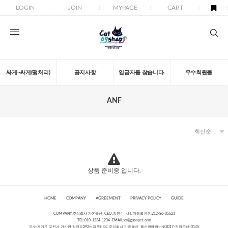
LOGIN
JOIN
MYPAGE
CART
싸게~싸게(땡처리)
공지사항
입금자를 찾습니다.
우수회원몰
ANF
상품 준비중 입니다.
HOME
COMPANY
AGREEMENT
PRIVACY POLICY
GUIDE
COMPANY:주식회사 가온물산 CEO:김민수 사업자등록번호:212-86-05621
TEL:010-1234-1234 EMAIL:
cs@gaonpet.com
주소:경기도 포천시 가산면 정금로392번길 92-44, 주식회사 가온물산 통신판매업번호2017-진접오남-0145