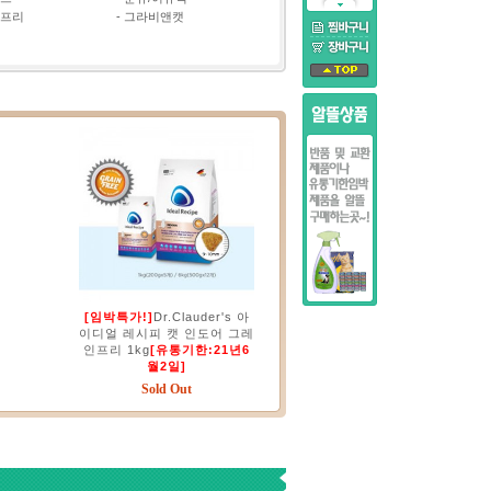
프리
-
그라비앤캣
[임박특가!]
Dr.Clauder's 아
이디얼 레시피 캣 인도어 그레
인프리 1kg
[유통기한:21년6
월2일]
Sold Out