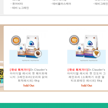
-
퓨어비타
-
테비플러스케어
-
테비그레인
-
테비 노그레인
[국내 최저가!!]
Dr.Clauder's
[국내 최저가!!]
Dr.Clauder's
아이디얼 레시피 캣 웨이트매
아이디얼 레시피 캣 인도어 그
니지 그레인프리(오리와 닭의
레인프리 (소화하기 쉬운 멀
최적레시피) 6kg
티프로테인 레시피) 6kg
Sold Out
Sold Out