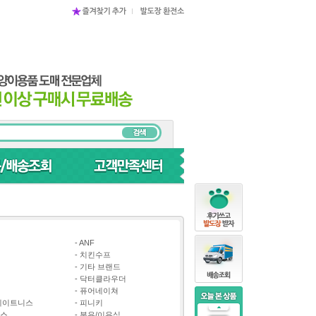
-
ANF
-
치킨수프
-
기타 브랜드
-
닥터클라우더
-
퓨어네이쳐
레이트니스
-
피니키
스
-
분유/이유식