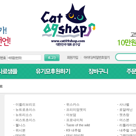
료
-
이퀼리브리오
-
위스카스
-
사나벨
-
뉴트로초이스
-
프리미엄엣지
-
로얄캐닌
-
뉴트리소스
-
아보덤
-
캣츠랑
-
퍼스트초이스
-
프로내이쳐
-
어스본
-
웰니스
-
Taste of the wild
-
리틀라이언
-
위시본
-
K9 내추럴
-
내추럴 그
-
테비랑
-
테비 테비랑
-
그랜마메이