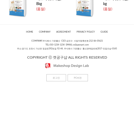
8kg
kg
(품절)
(품절)
HOME
COMPANY
AGREEMENT
PRIVACY POLICY
GUIDE
COMPANY:주식회사 가온물산 CEO:김민수 사업자등록번호:212-86-05621
TEL:010-1234-1234 EMAIL:
cs@gaonpet.com
주소:경기도 포천시 가산면 정금로392번길 92-44, 주식회사 가온물산 통신판매업번호2017-진접오남-0145
COPYRIGHT ⓒ 캣공구샵 ALL RIGHTS RESERVED
로그인
PC버전