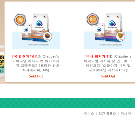
[국내 최저가!!]
Dr.Clauder's
[국내 최저가!!]
Dr.Clauder's
아이디얼 레시피 캣 웨이트매
아이디얼 레시피 캣 인도어 그
니지 그레인프리(오리와 닭의
레인프리 (소화하기 쉬운 멀
최적레시피) 6kg
티프로테인 레시피) 6kg
Sold Out
Sold Out
인기순
|
최근 등록순
|
판매 인