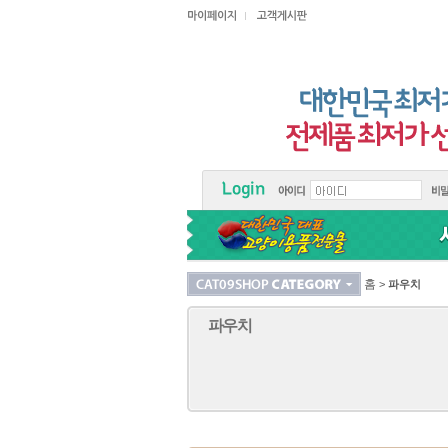
홈
>
파우치
파우치