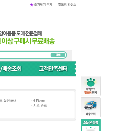
트 할인코너
-
6 Flavor
-
챠오 츄르