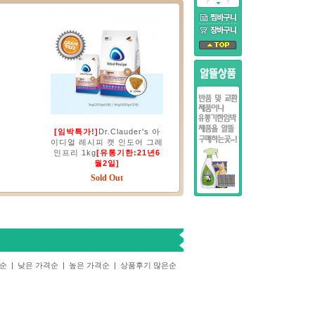
[임박특가!]
Dr.Clauder's 아
이디얼 레시피 캣 인도어 그레
인프리 1kg
[유통기한:21년6
월2일]
Sold Out
기순
|
낮은 가격순
|
높은 가격순
|
상품후기 많은순