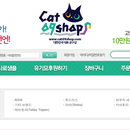
-
AIXIA
-
위스카스
-
파우치 세
-
기타 브랜드
-
쉬바(Sheba)
-
카네토라
-
테비토퍼(Tabby Topper)