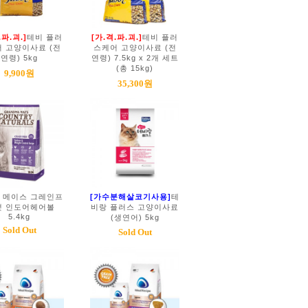
.파.괴.]
테비 플러
[가.격.파.괴.]
테비 플러
 고양이사료 (전
스케어 고양이사료 (전
연령) 5kg
연령) 7.5kg x 2개 세트
(총 15kg)
9,900원
35,300원
 메이스 그레인프
[가수분해살코기사용]
테
캣 인도어헤어볼
비랑 플러스 고양이사료
5.4kg
(생연어) 5kg
Sold Out
Sold Out