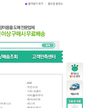
-
ANF
-
치킨수프
-
기타 브랜드
-
닥터클라우더
-
퓨어네이쳐
레이트니스
-
피니키
스
-
분유/이유식