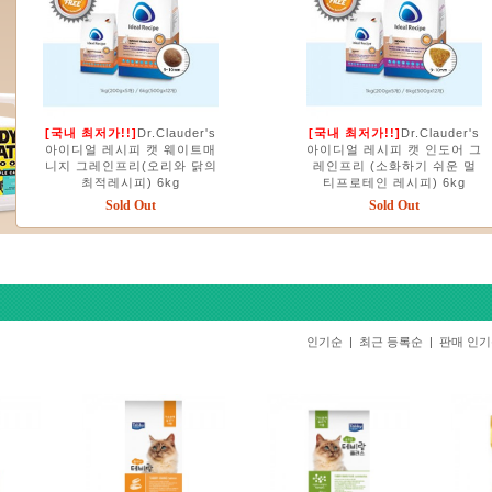
[국내 최저가!!]
Dr.Clauder's
[국내 최저가!!]
Dr.Clauder's
아이디얼 레시피 캣 웨이트매
아이디얼 레시피 캣 인도어 그
니지 그레인프리(오리와 닭의
레인프리 (소화하기 쉬운 멀
최적레시피) 6kg
티프로테인 레시피) 6kg
Sold Out
Sold Out
인기순
|
최근 등록순
|
판매 인