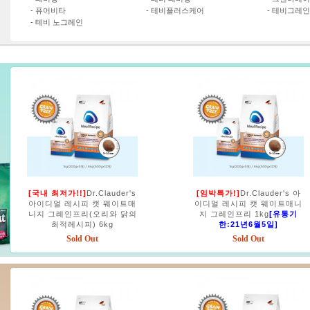
-
퓨어비타
-
테비플러스케어
-
테비그레인
-
테비 노그레인
[국내 최저가!!]
Dr.Clauder's
[임박특가!]
Dr.Clauder's 아
아이디얼 레시피 캣 웨이트매
이디얼 레시피 캣 웨이트매니
니지 그레인프리(오리와 닭의
지 그레인프리 1kg
[유통기
최적레시피) 6kg
한:21년6월5일]
Sold Out
Sold Out