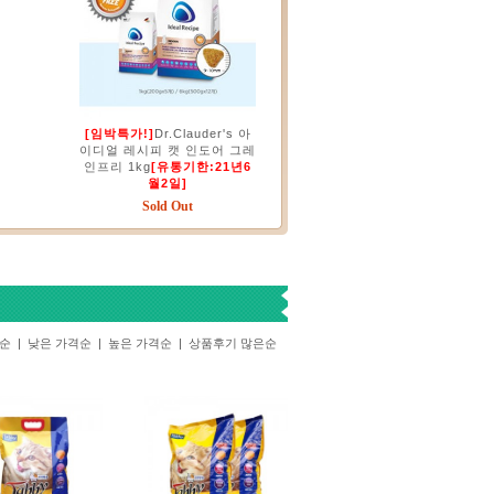
[임박특가!]
Dr.Clauder's 아
이디얼 레시피 캣 인도어 그레
인프리 1kg
[유통기한:21년6
월2일]
Sold Out
기순
|
낮은 가격순
|
높은 가격순
|
상품후기 많은순