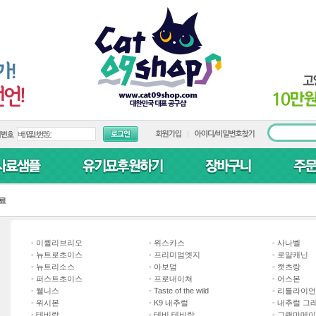
료
-
이퀼리브리오
-
위스카스
-
사나벨
-
뉴트로초이스
-
프리미엄엣지
-
로얄캐닌
-
뉴트리소스
-
아보덤
-
캣츠랑
-
퍼스트초이스
-
프로내이쳐
-
어스본
-
웰니스
-
Taste of the wild
-
리틀라이언
-
위시본
-
K9 내추럴
-
내추럴 그
-
테비랑
-
테비 테비랑
-
그랜마메이