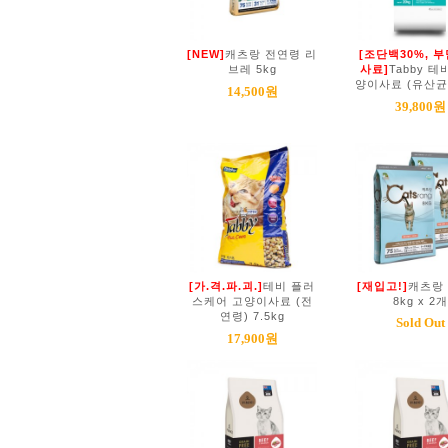
[NEW]
캐츠랑 전연령 리
[조단백30%, 
브레 5kg
사료]
Tabby 테
양이사료 (유산균)
14,500원
39,800원
[가.격.파.괴.]
테비 플러
[재입고!]
캐츠랑
스케어 고양이사료 (전
8kg x 2개
연령) 7.5kg
Sold Out
17,900원