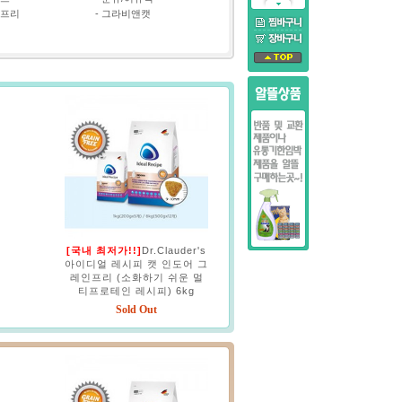
프리
-
그라비앤캣
[국내 최저가!!]
Dr.Clauder's
아이디얼 레시피 캣 인도어 그
레인프리 (소화하기 쉬운 멀
티프로테인 레시피) 6kg
Sold Out