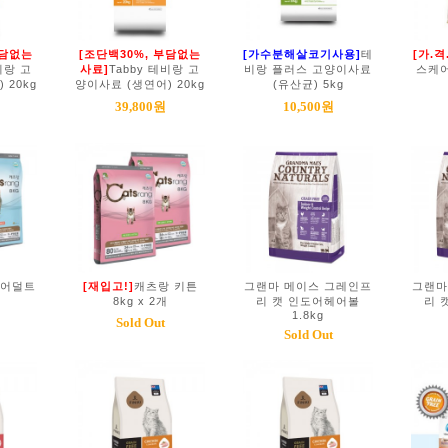
부담없는
[조단백30%, 부담없는
[가수분해살코기사용]
테
[가.격
비랑 고
사료]
Tabby 테비랑 고
비랑 플러스 고양이사료
스케어
 20kg
양이사료 (생연어) 20kg
(유산균) 5kg
39,800원
10,500원
 어덜트
[재입고!]
캐츠랑 키튼
그랜마 메이스 그레인프
그랜마
8kg x 2개
리 캣 인도어헤어볼
리 
1.8kg
Sold Out
Sold Out