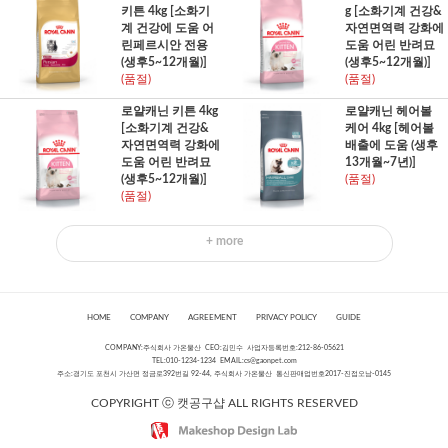
키튼 4kg [소화기
g [소화기계 건강&
계 건강에 도움 어
자연면역력 강화에
린페르시안 전용
도움 어린 반려묘
(생후5~12개월)]
(생후5~12개월)]
(품절)
(품절)
로얄캐닌 키튼 4kg
로얄캐닌 헤어볼
[소화기계 건강&
케어 4kg [헤어볼
자연면역력 강화에
배출에 도움 (생후
도움 어린 반려묘
13개월~7년)]
(생후5~12개월)]
(품절)
(품절)
+ more
HOME
COMPANY
AGREEMENT
PRIVACY POLICY
GUIDE
COMPANY:주식회사 가온물산 CEO:김민수 사업자등록번호:212-86-05621
TEL:010-1234-1234 EMAIL:
cs@gaonpet.com
주소:경기도 포천시 가산면 정금로392번길 92-44, 주식회사 가온물산 통신판매업번호2017-진접오남-0145
COPYRIGHT ⓒ 캣공구샵 ALL RIGHTS RESERVED