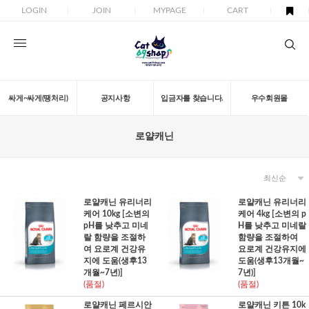
LOGIN
JOIN
MYPAGE
CART
싸게~싸게(땡처리)
공지사항
입금자를 찾습니다.
우수회원몰
로얄캐닌
로얄캐닌 유리너리
로얄캐닌 유리너리
케어 10kg [소변의
케어 4kg [소변의 p
pH를 낮추고 미네
H를 낮추고 미네랄
랄 함량을 조절하
함량을 조절하여
여 요로계 건강유
요로계 건강유지에
지에 도움(생후13
도움(생후13개월~
개월~7년)]
7년)]
(품절)
(품절)
로얄캐닌 페르시안
로얄캐닌 키튼 10k