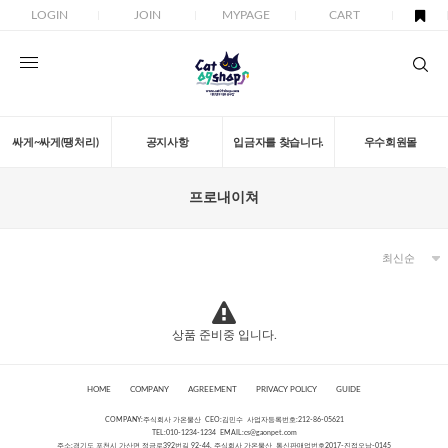
LOGIN
JOIN
MYPAGE
CART
싸게~싸게(땡처리)
공지사항
입금자를 찾습니다.
우수회원몰
프로내이쳐
상품 준비중 입니다.
HOME
COMPANY
AGREEMENT
PRIVACY POLICY
GUIDE
COMPANY:주식회사 가온물산 CEO:김민수 사업자등록번호:212-86-05621
TEL:010-1234-1234 EMAIL:
cs@gaonpet.com
주소:경기도 포천시 가산면 정금로392번길 92-44, 주식회사 가온물산 통신판매업번호2017-진접오남-0145