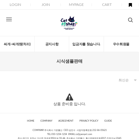
LOGIN
JOIN
MYPAGE
CART
싸게~싸게(땡처리)
공지사항
입금자를 찾습니다.
우수회원몰
시식샘플판매
상품 준비중 입니다.
HOME
COMPANY
AGREEMENT
PRIVACY POLICY
GUIDE
COMPANY:주식회사 가온물산 CEO:김민수 사업자등록번호:212-86-05621
TEL:010-1234-1234 EMAIL:
cs@gaonpet.com
주소:경기도 포천시 가산면 정금로392번길 92-44, 주식회사 가온물산 통신판매업번호2017-진접오남-0145