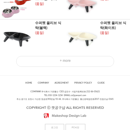
(품절)
수퍼펫 올리브 식
수퍼펫 올리브 식
탁(블랙)
탁(화이트)
(품절)
(품절)
+ more
HOME
COMPANY
AGREEMENT
PRIVACY POLICY
GUIDE
COMPANY:주식회사 가온물산 CEO:김민수 사업자등록번호:212-86-05621
TEL:010-1234-1234 EMAIL:
cs@gaonpet.com
주소:경기도 포천시 가산면 정금로392번길 92-44, 주식회사 가온물산 통신판매업번호2017-진접오남-0145
COPYRIGHT ⓒ 캣공구샵 ALL RIGHTS RESERVED
로그인
PC버전