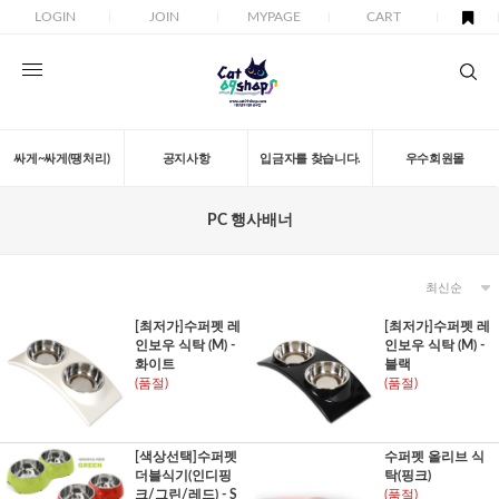
LOGIN
JOIN
MYPAGE
CART
싸게~싸게(땡처리)
공지사항
입금자를 찾습니다.
우수회원몰
PC 행사배너
[최저가]수퍼펫 레
[최저가]수퍼펫 레
인보우 식탁 (M) -
인보우 식탁 (M) -
화이트
블랙
(품절)
(품절)
[색상선택]수퍼펫
수퍼펫 올리브 식
더블식기(인디핑
탁(핑크)
크/그린/레드) - S
(품절)