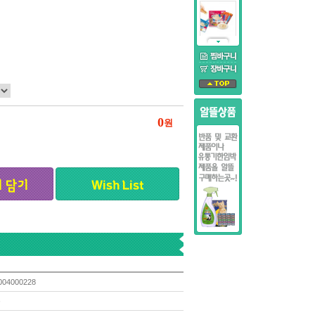
0
원
004000228
음