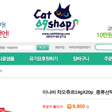
기
이나바 챠오츄르14gX20p_종류선
9,800
캣공구 할인가
원