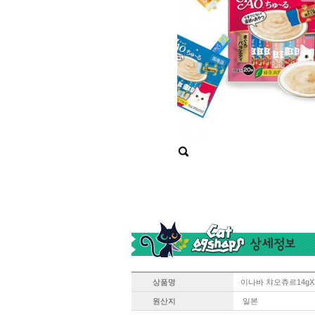
상품명
이나바 챠오츄르14gX
원산지
일본