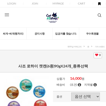
LOGIN
JOIN
MYPAGE
CART
싸게~싸게(땡처리)
공지사항
입금자를 찾습니다.
우수회원몰
캣09샵 카테고리
캔
기타 브랜드
0
사조 로하이 캣캔(6종)90gX24개_종류선택
16,000
상품가
원
배송비
(조건)
지역별
옵션