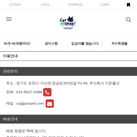
LOGIN
JOIN
MYPAGE
CART
싸게~싸게(땡처리)
공지사항
입금자를 찾습니다.
우수회원몰
이용안내
관련문의
주소 : 경기도 포천시 가산면 정금로392번길 92-44, 주식회사 가온물산
전화 :
031-8027-4388
메일 :
cs@gaonpet.com
배송안내
배송 방법은 택배 입니다.