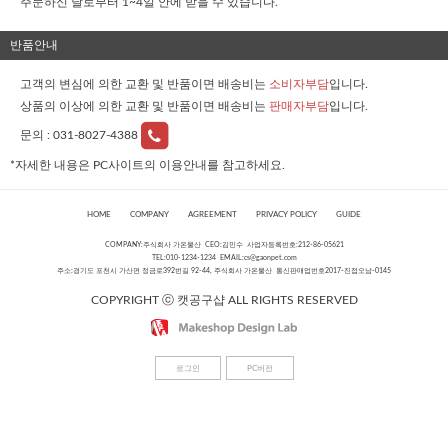
주문하신 날로부터 1~4일 안에 받을 수 있습니다.
반품안내
고객의 변심에 의한 교환 및 반품이면 배송비는
소비자부담
입니다.
상품의 이상에 의한 교환 및 반품이면 배송비는
판매자부담
입니다.
문의 :
031-8027-4388
*자세한 내용은 PC사이트의 이용안내를 참고하세요.
HOME
COMPANY
AGREEMENT
PRIVACY POLICY
GUIDE
COMPANY:주식회사 가온물산 CEO:김민수 사업자등록번호:212-86-05621
TEL:010-1234-1234 EMAIL:
cs@gaonpet.com
주소:경기도 포천시 가산면 정금로392번길 92-44, 주식회사 가온물산 통신판매업번호2017-진접오남-0145
COPYRIGHT ⓒ 캣공구샵 ALL RIGHTS RESERVED
로그인
PC버전