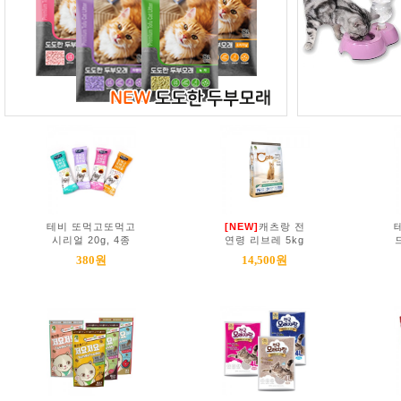
테비 또먹고또먹고
[NEW]
캐츠랑 전
시리얼 20g, 4종
연령 리브레 5kg
380원
14,500원