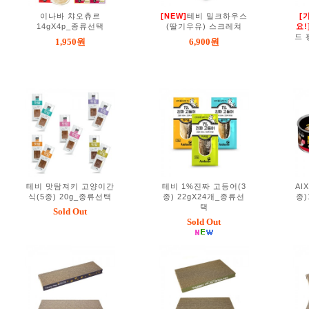
이나바 챠오츄르
[NEW]
테비 밀크하우스
[
14gX4p_종류선택
(딸기우유) 스크레쳐
요!
드 
1,950원
6,900원
테비 맛탐져키 고양이간
테비 1%진짜 고등어(3
AI
식(5종) 20g_종류선택
종) 22gX24개_종류선
종)
택
Sold Out
Sold Out