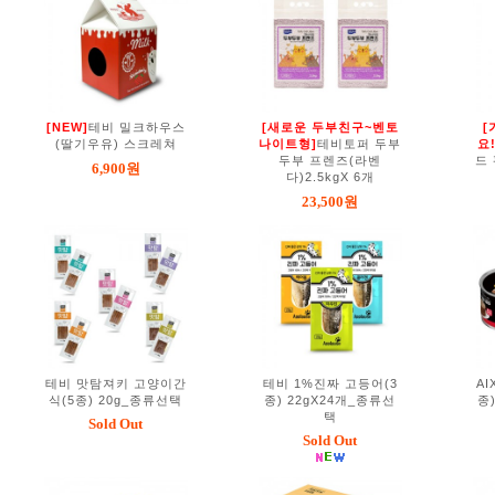
[NEW]
테비 밀크하우스
[새로운 두부친구~벤토
[
(딸기우유) 스크레쳐
나이트형]
테비토퍼 두부
요!
두부 프렌즈(라벤
드
6,900원
다)2.5kgX 6개
23,500원
테비 맛탐져키 고양이간
테비 1%진짜 고등어(3
AI
식(5종) 20g_종류선택
종) 22gX24개_종류선
종
택
Sold Out
Sold Out