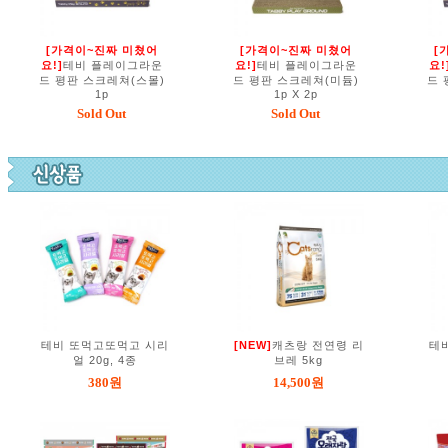
[가격이~진짜 미쳤어
[가격이~진짜 미쳤어
[
요!]
테비 플레이그라운
요!]
테비 플레이그라운
요!
드 평판 스크레쳐(스몰)
드 평판 스크레쳐(미듐)
드 
1p
1p X 2p
Sold Out
Sold Out
테비 또먹고또먹고 시리
[NEW]
캐츠랑 전연령 리
테
얼 20g, 4종
브레 5kg
380원
14,500원