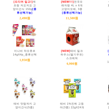
[드디어 입고!]
캐
[NEW!!!]
전국모
츠랑 저요저요 고
래자랑 4L x 6개
양이간식 150g
[종
고양이모래, 3종
류선택가능]
[종류선택가능]
2,490원
11,500원
이나바 챠오츄르
[NEW]
테비 밀크
14gX4p_종류선택
하우스(딸기우유)
스크레쳐
1,950원
6,900원
테비 맛탐져키 고
테비 1%진짜 고등
양이간식(5종)
어(3종) 22gX24개