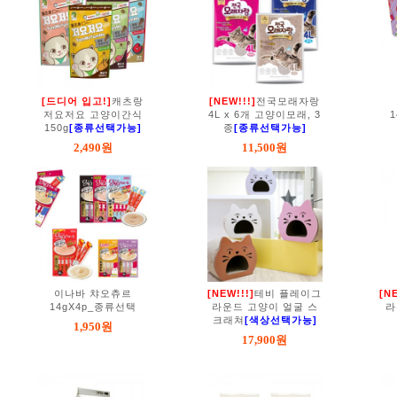
[드디어 입고!]
캐츠랑
[NEW!!!]
전국모래자랑
저요저요 고양이간식
4L x 6개 고양이모래, 3
150g
[종류선택가능]
종
[종류선택가능]
2,490원
11,500원
이나바 챠오츄르
[NEW!!!]
테비 플레이그
[N
14gX4p_종류선택
라운드 고양이 얼굴 스
라
크래쳐
[색상선택가능]
1,950원
17,900원