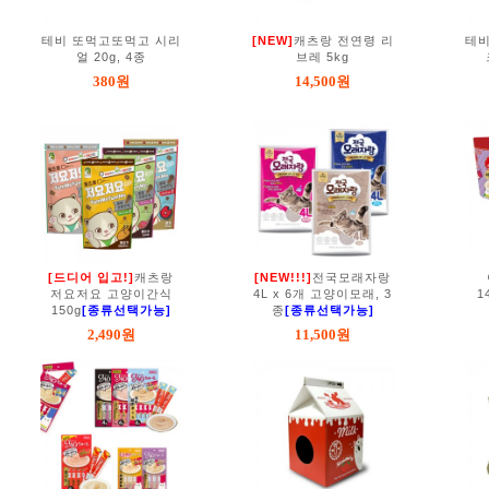
테비 또먹고또먹고 시리
[NEW]
캐츠랑 전연령 리
테비
얼 20g, 4종
브레 5kg
380원
14,500원
[드디어 입고!]
캐츠랑
[NEW!!!]
전국모래자랑
저요저요 고양이간식
4L x 6개 고양이모래, 3
1
150g
[종류선택가능]
종
[종류선택가능]
2,490원
11,500원